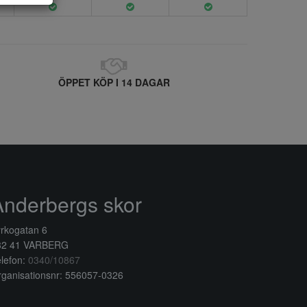
ÖPPET KÖP I 14 DAGAR
Anderbergs skor
rkogatan 6
32 41 VARBERG
lefon:
0340/10867
ganisationsnr: 556057-0326