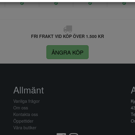
FRI FRAKT VID KÖP ÖVER 1.500 KR
ÅNGRA KÖP
Allmänt
Vanliga frågor
Ky
Om oss
4
Kontakta oss
Te
Öppettider
Or
Våra butiker