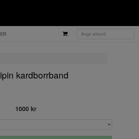
DER
pin kardborrband
1000 kr