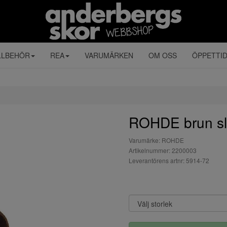
LLBEHÖR
REA
VARUMÄRKEN
OM OSS
ÖPPETTI
ROHDE brun sli
Varumärke: ROHDE
Artikelnummer: 2200003
Leverantörens artnr: 5914-72