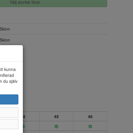
Välj storlek först
Skinn
Skinn
att kunna
nifierad
n du själv
44
45
46