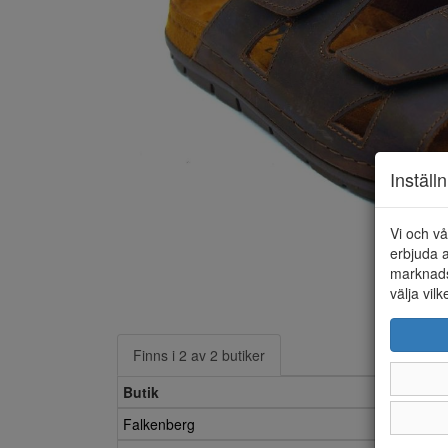
Inställ
Vi och vå
erbjuda a
marknads
välja vilk
Finns i 2 av 2 butiker
Butik
Falkenberg