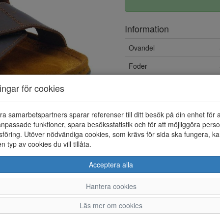
Information
Ovandel
Foder
ningar för cookies
ra samarbetspartners sparar referenser till ditt besök på din enhet för 
npassade funktioner, spara besöksstatistik och för att möjliggöra perso
föring. Utöver nödvändiga cookies, som krävs för sida ska fungera, ka
en typ av cookies du vill tillåta.
Acceptera alla
Hantera cookies
40
41
42
43
Läs mer om cookies