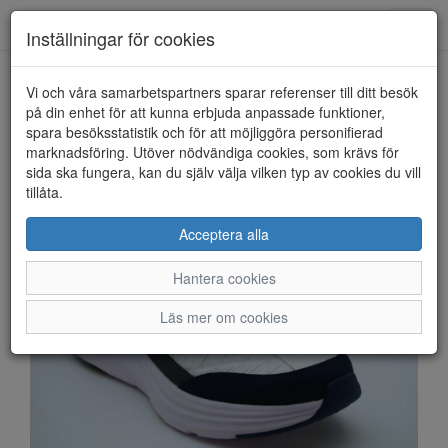
Anderbergs skor
Toggl
Inställningar för cookies
navig
Vi och våra samarbetspartners sparar referenser till ditt besök
HEM
SKECHERS
på din enhet för att kunna erbjuda anpassade funktioner,
spara besöksstatistik och för att möjliggöra personifierad
marknadsföring. Utöver nödvändiga cookies, som krävs för
sida ska fungera, kan du själv välja vilken typ av cookies du vill
tillåta.
Acceptera alla
Hantera cookies
Läs mer om cookies