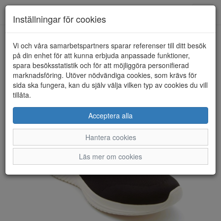
Anderbergs skor
Toggl
Inställningar för cookies
navig
Vi och våra samarbetspartners sparar referenser till ditt besök
HEM
SKECHERS
på din enhet för att kunna erbjuda anpassade funktioner,
spara besöksstatistik och för att möjliggöra personifierad
marknadsföring. Utöver nödvändiga cookies, som krävs för
sida ska fungera, kan du själv välja vilken typ av cookies du vill
tillåta.
Acceptera alla
Hantera cookies
Läs mer om cookies