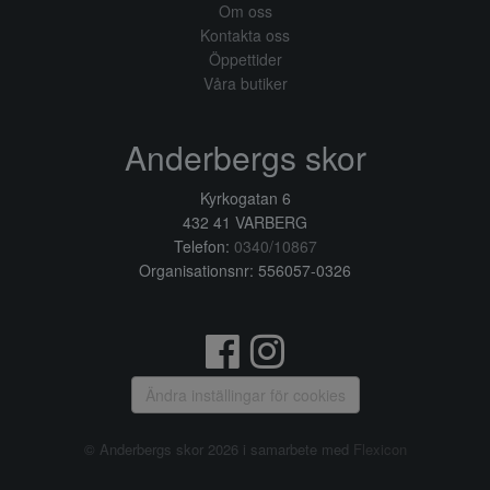
Om oss
Kontakta oss
Öppettider
Våra butiker
Anderbergs skor
Kyrkogatan 6
432 41 VARBERG
Telefon:
0340/10867
Organisationsnr: 556057-0326
Ändra inställingar för cookies
© Anderbergs skor 2026 i samarbete med
Flexicon