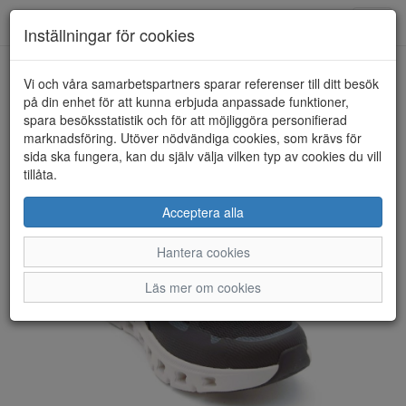
Anderbergs skor
Toggl
Inställningar för cookies
navig
Vi och våra samarbetspartners sparar referenser till ditt besök
HEM
SKECHERS
på din enhet för att kunna erbjuda anpassade funktioner,
spara besöksstatistik och för att möjliggöra personifierad
marknadsföring. Utöver nödvändiga cookies, som krävs för
sida ska fungera, kan du själv välja vilken typ av cookies du vill
tillåta.
Acceptera alla
Hantera cookies
Läs mer om cookies