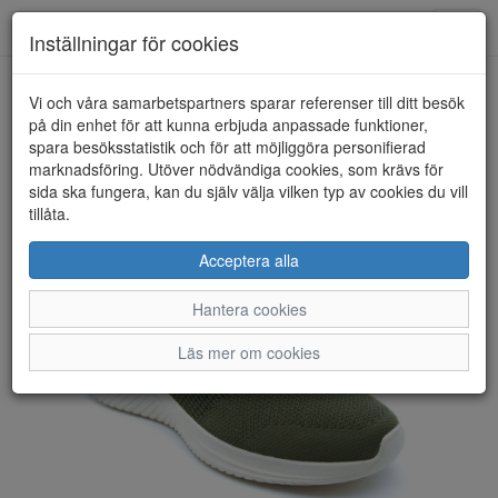
Anderbergs skor
Toggl
Inställningar för cookies
navig
Vi och våra samarbetspartners sparar referenser till ditt besök
HEM
SKECHERS
på din enhet för att kunna erbjuda anpassade funktioner,
spara besöksstatistik och för att möjliggöra personifierad
marknadsföring. Utöver nödvändiga cookies, som krävs för
sida ska fungera, kan du själv välja vilken typ av cookies du vill
tillåta.
Acceptera alla
Hantera cookies
Läs mer om cookies