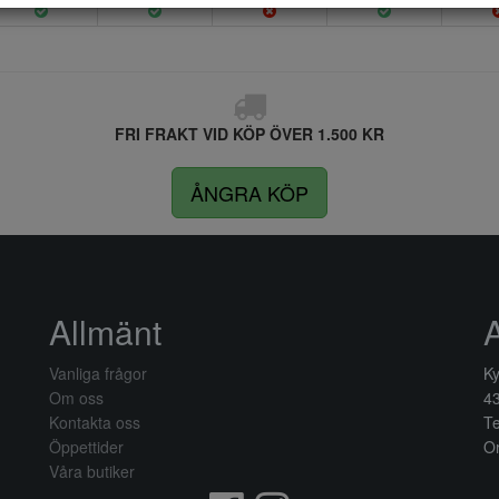
FRI FRAKT VID KÖP ÖVER 1.500 KR
ÅNGRA KÖP
Allmänt
Vanliga frågor
Ky
Om oss
4
Kontakta oss
Te
Öppettider
Or
Våra butiker