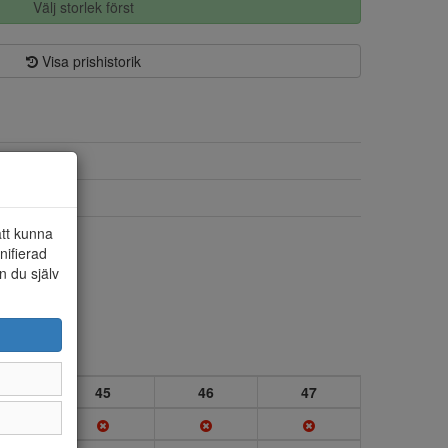
Välj storlek först
Visa prishistorik
Mocka
Textil/skinn
att kunna
Ja
nifierad
n du själv
4
45
46
47