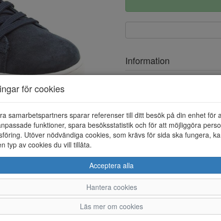
Information
Ovandel
ningar för cookies
Foder
ra samarbetspartners sparar referenser till ditt besök på din enhet för 
Löstagbar innersula
npassade funktioner, spara besöksstatistik och för att möjliggöra perso
föring. Utöver nödvändiga cookies, som krävs för sida ska fungera, ka
en typ av cookies du vill tillåta.
Acceptera alla
Hantera cookies
40
41
42
43
4
Läs mer om cookies