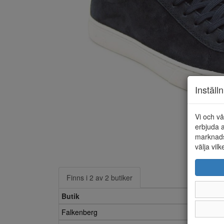
Inställ
Vi och vå
erbjuda a
marknads
välja vilk
Finns i 2 av 2 butiker
Butik
Falkenberg