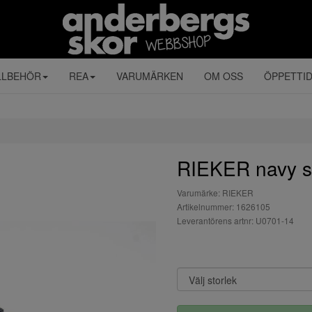
LLBEHÖR
REA
VARUMÄRKEN
OM OSS
ÖPPETTI
RIEKER navy s
Varumärke: RIEKER
Artikelnummer: 1626105
Leverantörens artnr: U0701-14