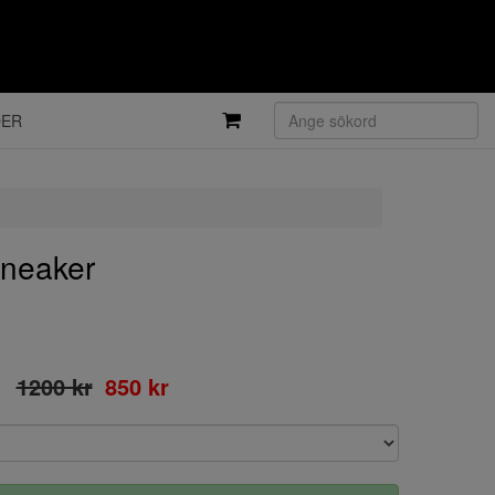
DER
neaker
1200 kr
850 kr