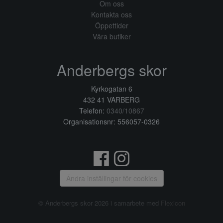
Om oss
Kontakta oss
Öppettider
Våra butiker
Anderbergs skor
Kyrkogatan 6
432 41 VARBERG
Telefon:
0340/10867
Organisationsnr: 556057-0326
Ändra inställingar för cookies
© Anderbergs skor 2026 i samarbete med
Flexicon