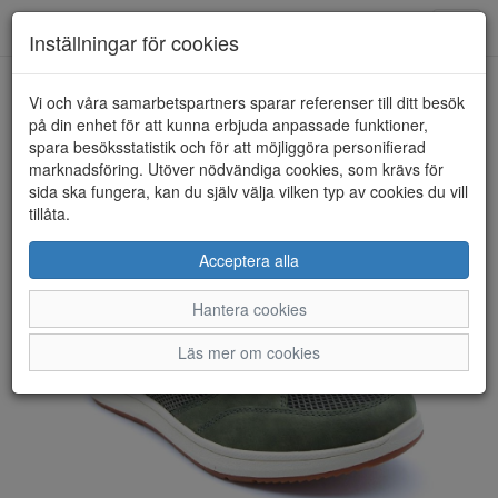
Anderbergs skor
Toggl
Inställningar för cookies
navig
Vi och våra samarbetspartners sparar referenser till ditt besök
HEM
RIEKER
på din enhet för att kunna erbjuda anpassade funktioner,
spara besöksstatistik och för att möjliggöra personifierad
marknadsföring. Utöver nödvändiga cookies, som krävs för
sida ska fungera, kan du själv välja vilken typ av cookies du vill
tillåta.
Acceptera alla
Hantera cookies
Läs mer om cookies