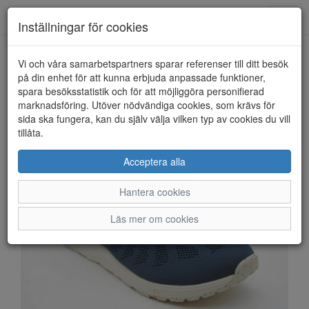
Anderbergs skor
Toggl
Inställningar för cookies
navig
Vi och våra samarbetspartners sparar referenser till ditt besök
HEM
ICEBUG
på din enhet för att kunna erbjuda anpassade funktioner,
spara besöksstatistik och för att möjliggöra personifierad
marknadsföring. Utöver nödvändiga cookies, som krävs för
sida ska fungera, kan du själv välja vilken typ av cookies du vill
tillåta.
Acceptera alla
Hantera cookies
Läs mer om cookies