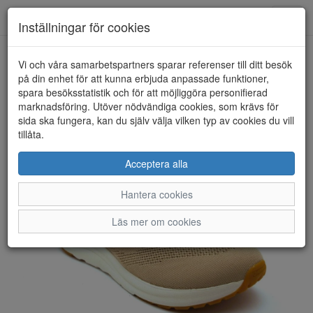
Anderbergs skor
Toggl
Inställningar för cookies
navig
Vi och våra samarbetspartners sparar referenser till ditt besök
HEM
ICEBUG
på din enhet för att kunna erbjuda anpassade funktioner,
spara besöksstatistik och för att möjliggöra personifierad
marknadsföring. Utöver nödvändiga cookies, som krävs för
sida ska fungera, kan du själv välja vilken typ av cookies du vill
tillåta.
Acceptera alla
Hantera cookies
Läs mer om cookies