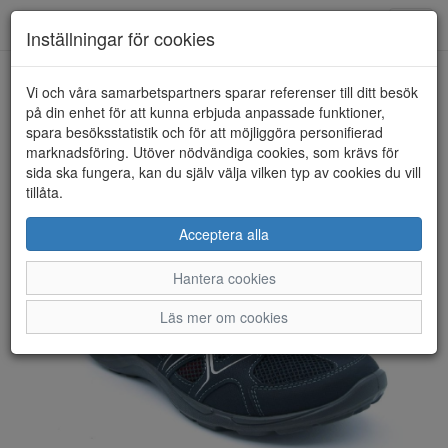
Anderbergs skor
Toggl
Inställningar för cookies
navig
Vi och våra samarbetspartners sparar referenser till ditt besök
HEM
ECCO
på din enhet för att kunna erbjuda anpassade funktioner,
spara besöksstatistik och för att möjliggöra personifierad
marknadsföring. Utöver nödvändiga cookies, som krävs för
sida ska fungera, kan du själv välja vilken typ av cookies du vill
tillåta.
Acceptera alla
Hantera cookies
Läs mer om cookies