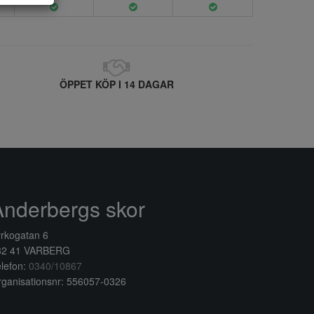
ÖPPET KÖP I 14 DAGAR
Anderbergs skor
rkogatan 6
32 41 VARBERG
lefon:
0340/10867
ganisationsnr: 556057-0326