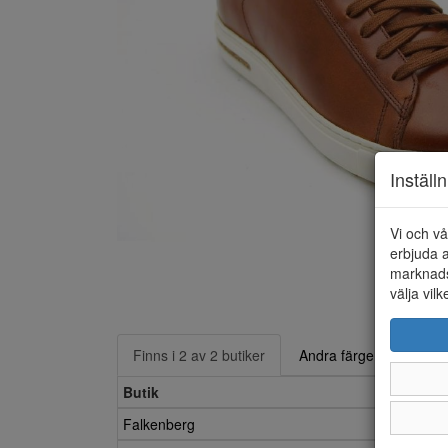
Inställ
Vi och vå
erbjuda a
marknads
välja vilk
Finns i 2 av 2 butiker
Andra färger
Butik
Falkenberg