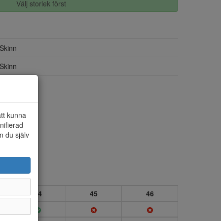
Välj storlek först
Skinn
Skinn
Ja
att kunna
nifierad
n du själv
44
45
46