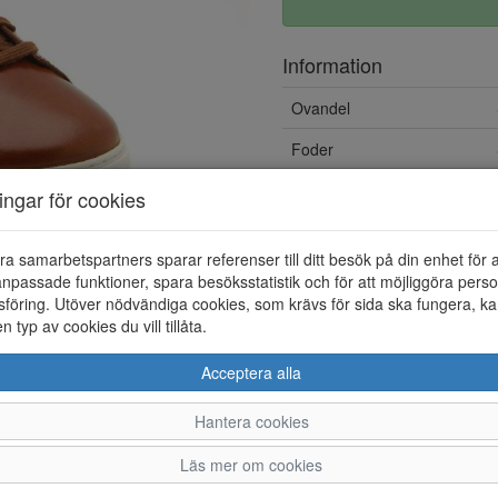
Information
Ovandel
Foder
Löstagbar innersula
ningar för cookies
ra samarbetspartners sparar referenser till ditt besök på din enhet för 
npassade funktioner, spara besöksstatistik och för att möjliggöra perso
föring. Utöver nödvändiga cookies, som krävs för sida ska fungera, ka
en typ av cookies du vill tillåta.
Acceptera alla
Hantera cookies
40
41
42
43
Läs mer om cookies