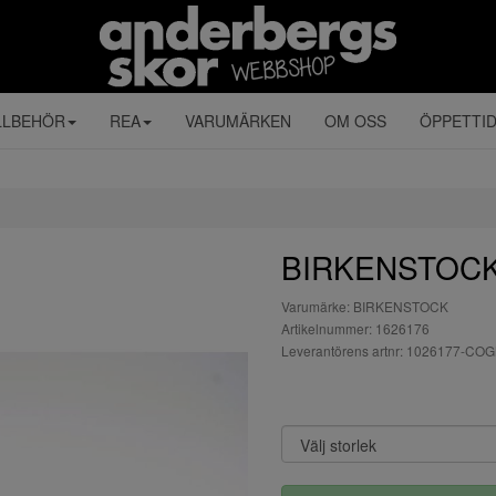
LLBEHÖR
REA
VARUMÄRKEN
OM OSS
ÖPPETTI
BIRKENSTOCK
Varumärke: BIRKENSTOCK
Artikelnummer: 1626176
Leverantörens artnr: 1026177-CO