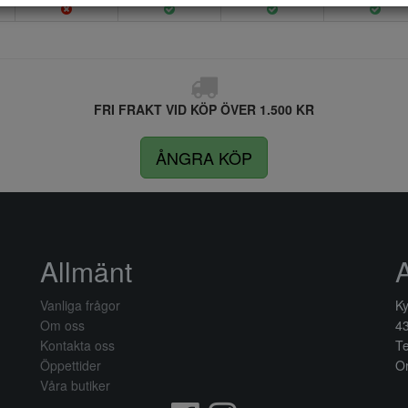
FRI FRAKT VID KÖP ÖVER 1.500 KR
ÅNGRA KÖP
Allmänt
Vanliga frågor
Ky
Om oss
4
Kontakta oss
Te
Öppettider
Or
Våra butiker