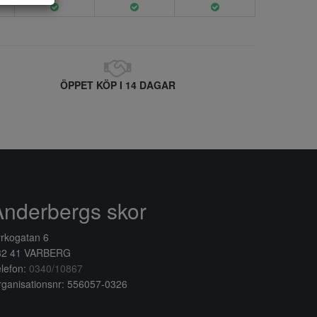
ÖPPET KÖP I 14 DAGAR
Anderbergs skor
rkogatan 6
32 41 VARBERG
lefon:
0340/10867
ganisationsnr: 556057-0326