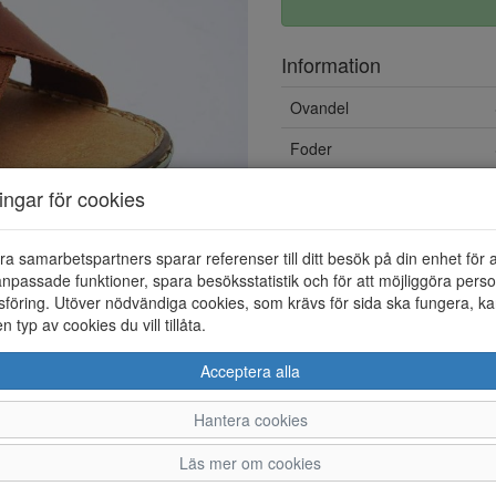
Information
Ovandel
Foder
ningar för cookies
ra samarbetspartners sparar referenser till ditt besök på din enhet för 
npassade funktioner, spara besöksstatistik och för att möjliggöra perso
föring. Utöver nödvändiga cookies, som krävs för sida ska fungera, ka
en typ av cookies du vill tillåta.
Acceptera alla
Hantera cookies
40
41
42
43
Läs mer om cookies