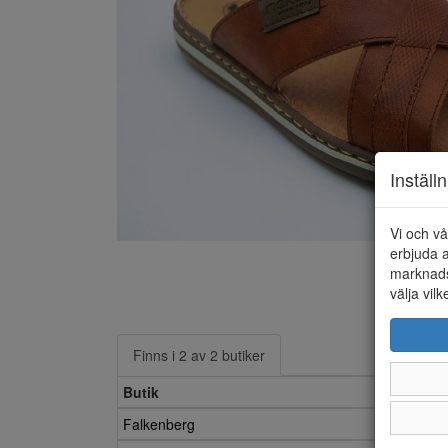
Inställ
Vi och vå
erbjuda a
marknads
välja vilk
Finns i 2 av 2 butiker
Butik
Falkenberg