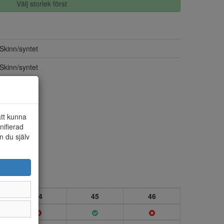
Välj storlek först
Skinn/syntet
Skinn/syntet
att kunna
nifierad
n du själv
44
45
46