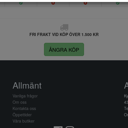
FRI FRAKT VID KÖP ÖVER 1.500 KR
ÅNGRA KÖP
Allmänt
Vanliga frågor
Ky
Om oss
4
Kontakta oss
Te
Öppettider
Or
Våra butiker