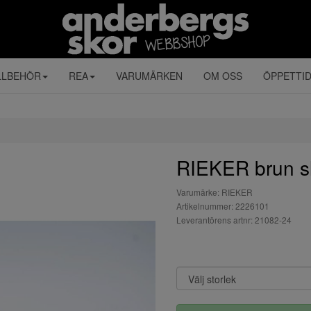
LLBEHÖR
REA
VARUMÄRKEN
OM OSS
ÖPPETTI
RIEKER brun sl
Varumärke: RIEKER
Artikelnummer: 2226101
Leverantörens artnr: 21082-24