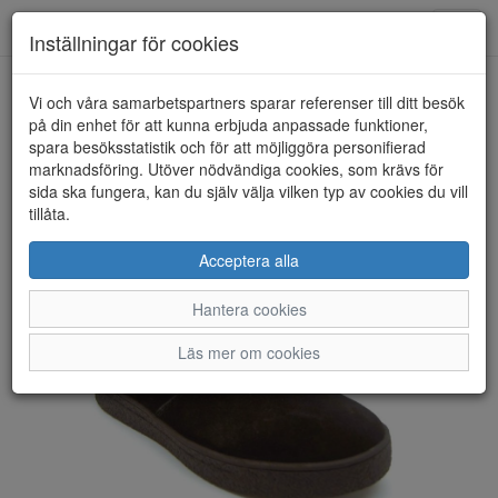
Anderbergs skor
Toggl
Inställningar för cookies
navig
Vi och våra samarbetspartners sparar referenser till ditt besök
HEM
RIEKER
på din enhet för att kunna erbjuda anpassade funktioner,
spara besöksstatistik och för att möjliggöra personifierad
marknadsföring. Utöver nödvändiga cookies, som krävs för
sida ska fungera, kan du själv välja vilken typ av cookies du vill
tillåta.
Acceptera alla
Hantera cookies
Läs mer om cookies