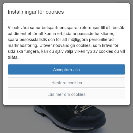
Anderbergs skor
Toggl
Inställningar för cookies
navig
Vi och våra samarbetspartners sparar referenser till ditt besök
HEM
DOLOMITE
på din enhet för att kunna erbjuda anpassade funktioner,
spara besöksstatistik och för att möjliggöra personifierad
marknadsföring. Utöver nödvändiga cookies, som krävs för
sida ska fungera, kan du själv välja vilken typ av cookies du vill
tillåta.
Acceptera alla
Hantera cookies
Läs mer om cookies