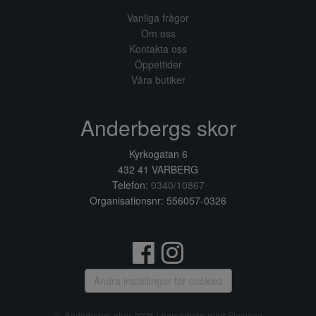
Vanliga frågor
Om oss
Kontakta oss
Öppettider
Våra butiker
Anderbergs skor
Kyrkogatan 6
432 41 VARBERG
Telefon:
0340/10867
Organisationsnr: 556057-0326
Ändra inställingar för cookies
© Anderbergs skor 2026 i samarbete med
Flexicon