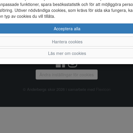
npassade funktioner, spara besöksstatistik och för att möjliggöra perso
föring. Utöver nödvändiga cookies, som krävs för sida ska fungera, ka
Allmänt
en typ av cookies du vill tillåta.
Vanliga frågor
Ky
Acceptera alla
Om oss
4
Kontakta oss
Te
Hantera cookies
Öppettider
Or
Våra butiker
Läs mer om cookies
Ändra inställingar för cookies
© Anderbergs skor 2026 i samarbete med
Flexicon