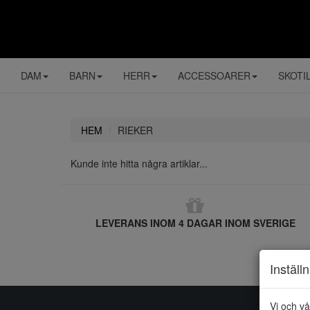
DAM
BARN
HERR
ACCESSOARER
SKOTI
HEM
RIEKER
Kunde inte hitta några artiklar...
LEVERANS INOM 4 DAGAR INOM SVERIGE
Inställ
Vi och vå