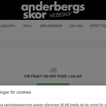
LLBEHÖR
REA
VARUMÄRKEN
OM OSS
ÖPPETTI
FRI FRAKT VID KÖP ÖVER 1.500 KR
ÅNGRA KÖP
ningar för cookies
ra samarbetspartners sparar referenser till ditt besök på din enhet för 