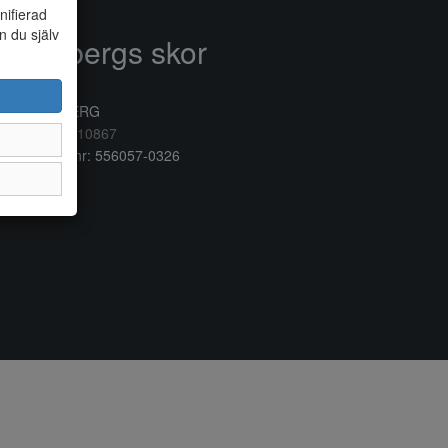
nifierad
n du själv
Anderbergs skor
rkogatan 6
32 41 VARBERG
lefon:
0340/10867
ganisationsnr: 556057-0326