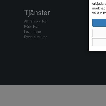
erbjuda a
marknads
Tjänster
välja vilk
Allmänna villkor
Köpvillkor
Leveranser
Byten & returer