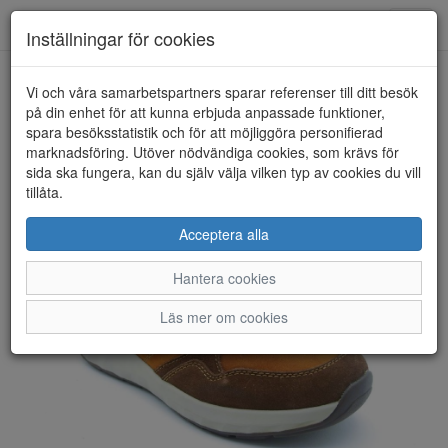
Anderbergs skor
Toggl
Inställningar för cookies
navig
Vi och våra samarbetspartners sparar referenser till ditt besök
HEM
RIEKER
på din enhet för att kunna erbjuda anpassade funktioner,
spara besöksstatistik och för att möjliggöra personifierad
marknadsföring. Utöver nödvändiga cookies, som krävs för
sida ska fungera, kan du själv välja vilken typ av cookies du vill
tillåta.
Acceptera alla
Hantera cookies
Läs mer om cookies