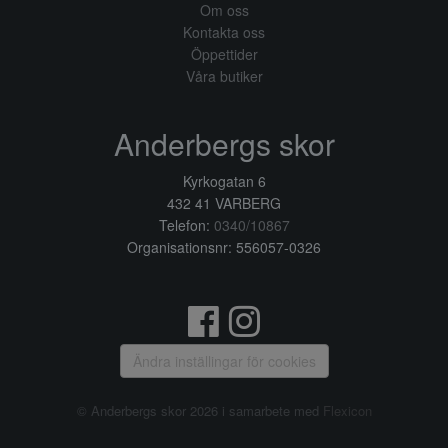
Om oss
Kontakta oss
Öppettider
Våra butiker
Anderbergs skor
Kyrkogatan 6
432 41 VARBERG
Telefon:
0340/10867
Organisationsnr: 556057-0326
Ändra inställingar för cookies
© Anderbergs skor 2026 i samarbete med
Flexicon