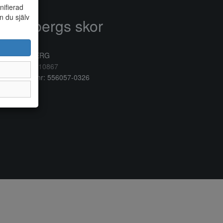
nifierad
n du själv
Anderbergs skor
rkogatan 6
32 41 VARBERG
lefon:
0340/10867
ganisationsnr: 556057-0326