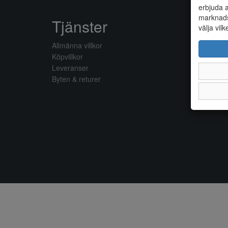
erbjuda a
marknads
Tjänster
välja vilk
Allmänna villkor
Köpvillkor
Leveranser
Byten & returer