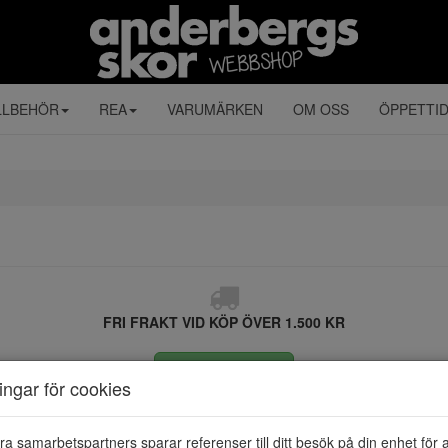
LLBEHÖR
REA
VARUMÄRKEN
OM OSS
ÖPPETTI
FRI FRAKT VID KÖP ÖVER 1.500 KR
ÅNGRA KÖP
ningar för cookies
ra samarbetspartners sparar referenser till ditt besök på din enhet för 