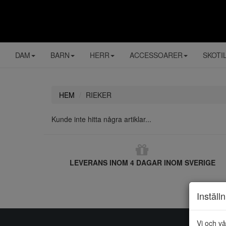
DAM
BARN
HERR
ACCESSOARER
SKOTI
HEM
RIEKER
Kunde inte hitta några artiklar...
LEVERANS INOM 4 DAGAR INOM SVERIGE
Inställ
Vi och vå