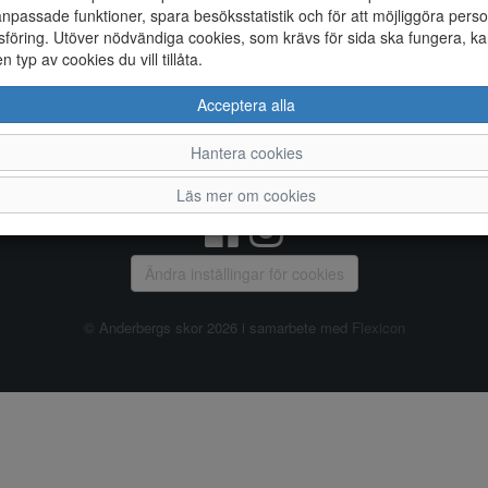
npassade funktioner, spara besöksstatistik och för att möjliggöra perso
föring. Utöver nödvändiga cookies, som krävs för sida ska fungera, ka
Allmänt
en typ av cookies du vill tillåta.
Vanliga frågor
Ky
Acceptera alla
Om oss
4
Kontakta oss
Te
Hantera cookies
Öppettider
Or
Våra butiker
Läs mer om cookies
Ändra inställingar för cookies
© Anderbergs skor 2026 i samarbete med
Flexicon