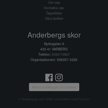
Om oss
Kontakta oss
Öppettider
Våra butiker
Anderbergs skor
Kyrkogatan 6
432 41 VARBERG
Telefon:
0340/10867
Organisationsnr: 556057-0326
Ändra inställingar för cookies
© Anderbergs skor 2026 i samarbete med
Flexicon