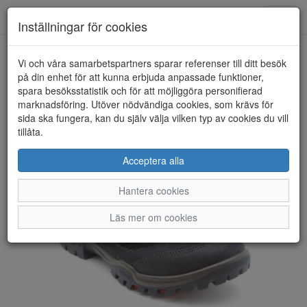
Anderbergs skor
Toggl
Inställningar för cookies
navig
Vi och våra samarbetspartners sparar referenser till ditt besök
HEM
ECCO
på din enhet för att kunna erbjuda anpassade funktioner,
spara besöksstatistik och för att möjliggöra personifierad
marknadsföring. Utöver nödvändiga cookies, som krävs för
sida ska fungera, kan du själv välja vilken typ av cookies du vill
tillåta.
Acceptera alla
Hantera cookies
Läs mer om cookies