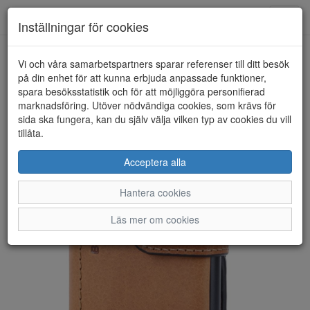
Anderbergs skor
Toggl
Inställningar för cookies
navig
Vi och våra samarbetspartners sparar referenser till ditt besök
HEM
BOZZINI
på din enhet för att kunna erbjuda anpassade funktioner,
spara besöksstatistik och för att möjliggöra personifierad
marknadsföring. Utöver nödvändiga cookies, som krävs för
sida ska fungera, kan du själv välja vilken typ av cookies du vill
tillåta.
Acceptera alla
Hantera cookies
Läs mer om cookies