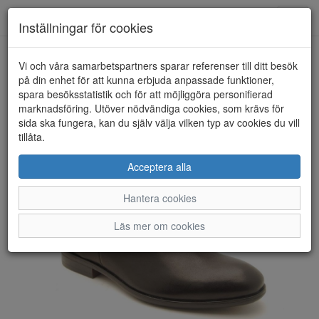
Anderbergs skor
Toggl
Inställningar för cookies
navig
Vi och våra samarbetspartners sparar referenser till ditt besök
HEM
VAGABOND
på din enhet för att kunna erbjuda anpassade funktioner,
spara besöksstatistik och för att möjliggöra personifierad
marknadsföring. Utöver nödvändiga cookies, som krävs för
sida ska fungera, kan du själv välja vilken typ av cookies du vill
tillåta.
Acceptera alla
Hantera cookies
Läs mer om cookies