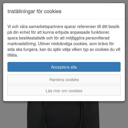
Anderbergs skor
Toggl
Inställningar för cookies
navig
Vi och våra samarbetspartners sparar referenser till ditt besök
HEM
ULRIKA DESIGN
på din enhet för att kunna erbjuda anpassade funktioner,
spara besöksstatistik och för att möjliggöra personifierad
marknadsföring. Utöver nödvändiga cookies, som krävs för
sida ska fungera, kan du själv välja vilken typ av cookies du vill
tillåta.
Acceptera alla
Hantera cookies
Läs mer om cookies