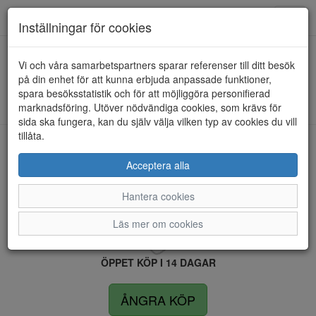
Anderbergs skor
Toggl
Inställningar för cookies
navig
Vi och våra samarbetspartners sparar referenser till ditt besök
HEM
ULRIKA DESIGN
på din enhet för att kunna erbjuda anpassade funktioner,
spara besöksstatistik och för att möjliggöra personifierad
Kunde inte hitta några artiklar...
marknadsföring. Utöver nödvändiga cookies, som krävs för
sida ska fungera, kan du själv välja vilken typ av cookies du vill
tillåta.
LEVERANS INOM 4 DAGAR INOM SVERIGE
Acceptera alla
Hantera cookies
FRI FRAKT VID KÖP ÖVER 1.500 KR
Läs mer om cookies
ÖPPET KÖP I 14 DAGAR
ÅNGRA KÖP