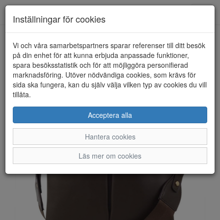
Anderbergs skor
Toggl
Inställningar för cookies
navig
Vi och våra samarbetspartners sparar referenser till ditt besök
HEM
ULRIKA DESIGN
på din enhet för att kunna erbjuda anpassade funktioner,
spara besöksstatistik och för att möjliggöra personifierad
marknadsföring. Utöver nödvändiga cookies, som krävs för
sida ska fungera, kan du själv välja vilken typ av cookies du vill
tillåta.
Acceptera alla
Hantera cookies
Läs mer om cookies