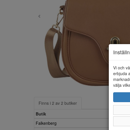
Inställ
Vi och vå
erbjuda a
marknads
välja vilk
Finns i 2 av 2 butiker
Butik
Falkenberg