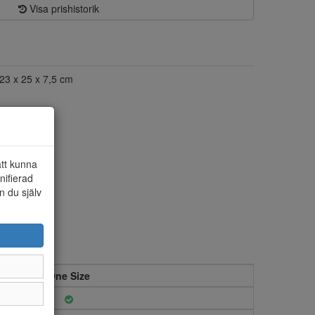
Visa prishistorik
23 x 25 x 7,5 cm
att kunna
nifierad
n du själv
One Size