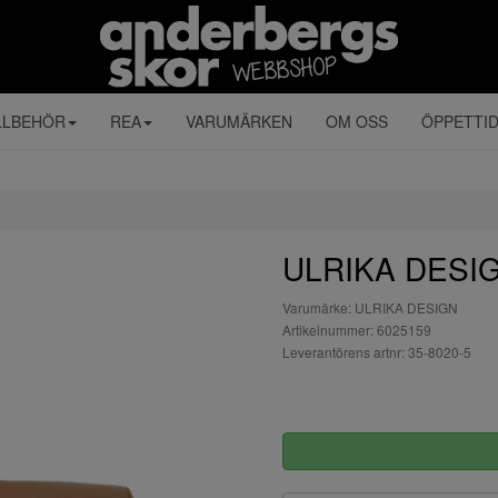
LLBEHÖR
REA
VARUMÄRKEN
OM OSS
ÖPPETTI
ULRIKA DESIG
Varumärke: ULRIKA DESIGN
Artikelnummer: 6025159
Leverantörens artnr: 35-8020-5