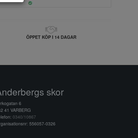
ÖPPET KÖP I 14 DAGAR
Anderbergs skor
rkogatan 6
32 41 VARBERG
lefon:
0340/10867
ganisationsnr: 556057-0326