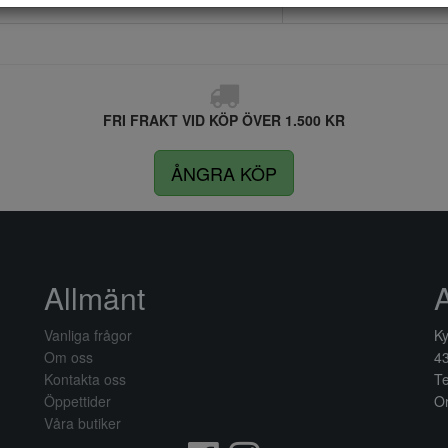
FRI FRAKT VID KÖP ÖVER 1.500 KR
ÅNGRA KÖP
Allmänt
Vanliga frågor
Ky
Om oss
4
Kontakta oss
Te
Öppettider
Or
Våra butiker