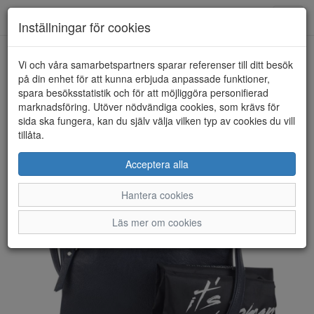
Anderbergs skor
Toggl
Inställningar för cookies
navig
Vi och våra samarbetspartners sparar referenser till ditt besök
HEM
ULRIKA DESIGN
på din enhet för att kunna erbjuda anpassade funktioner,
spara besöksstatistik och för att möjliggöra personifierad
marknadsföring. Utöver nödvändiga cookies, som krävs för
sida ska fungera, kan du själv välja vilken typ av cookies du vill
tillåta.
Acceptera alla
Hantera cookies
Läs mer om cookies