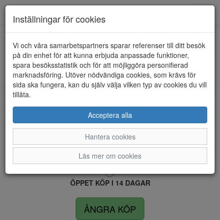
Anderbergs skor
Toggl
Inställningar för cookies
navig
Vi och våra samarbetspartners sparar referenser till ditt besök
HEM
ULRIKA DESIGN
på din enhet för att kunna erbjuda anpassade funktioner,
spara besöksstatistik och för att möjliggöra personifierad
Kunde inte hitta några artiklar...
marknadsföring. Utöver nödvändiga cookies, som krävs för
sida ska fungera, kan du själv välja vilken typ av cookies du vill
tillåta.
LEVERANS INOM 4 DAGAR INOM SVERIGE
Acceptera alla
Hantera cookies
FRI FRAKT VID KÖP ÖVER 1.500 KR
Läs mer om cookies
ÖPPET KÖP I 14 DAGAR
ÅNGRA KÖP