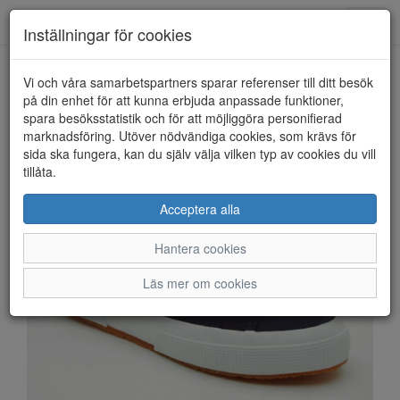
Anderbergs skor
Toggl
Inställningar för cookies
navig
Vi och våra samarbetspartners sparar referenser till ditt besök
HEM
SUPERGA
på din enhet för att kunna erbjuda anpassade funktioner,
spara besöksstatistik och för att möjliggöra personifierad
marknadsföring. Utöver nödvändiga cookies, som krävs för
sida ska fungera, kan du själv välja vilken typ av cookies du vill
tillåta.
Acceptera alla
Hantera cookies
Läs mer om cookies