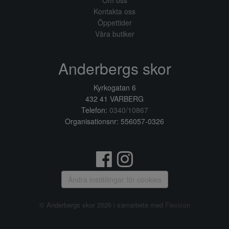
Om oss
Kontakta oss
Öppettider
Våra butiker
Anderbergs skor
Kyrkogatan 6
432 41 VARBERG
Telefon:
0340/10867
Organisationsnr: 556057-0326
Ändra inställingar för cookies
© Anderbergs skor 2026 i samarbete med
Flexicon