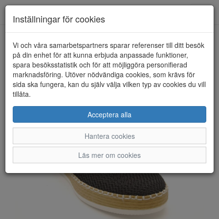
Anderbergs skor
Toggl
Inställningar för cookies
navig
Vi och våra samarbetspartners sparar referenser till ditt besök
HEM
RIEKER
på din enhet för att kunna erbjuda anpassade funktioner,
spara besöksstatistik och för att möjliggöra personifierad
marknadsföring. Utöver nödvändiga cookies, som krävs för
sida ska fungera, kan du själv välja vilken typ av cookies du vill
tillåta.
Acceptera alla
Hantera cookies
Läs mer om cookies