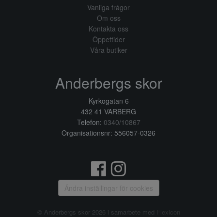
Vanliga frågor
Om oss
Kontakta oss
Öppettider
Våra butiker
Anderbergs skor
Kyrkogatan 6
432 41 VARBERG
Telefon:
0340/10867
Organisationsnr: 556057-0326
Ändra inställingar för cookies
© Anderbergs skor 2026 i samarbete med
Flexicon