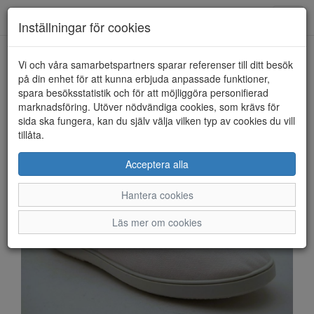
Anderbergs skor
Toggl
Inställningar för cookies
navig
Vi och våra samarbetspartners sparar referenser till ditt besök
HEM
MARSTRAND
på din enhet för att kunna erbjuda anpassade funktioner,
spara besöksstatistik och för att möjliggöra personifierad
marknadsföring. Utöver nödvändiga cookies, som krävs för
sida ska fungera, kan du själv välja vilken typ av cookies du vill
tillåta.
Acceptera alla
Hantera cookies
Läs mer om cookies