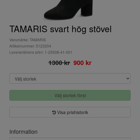
TAMARIS svart hög stövel
Varumärke: TAMARIS
Artikelnummer: 5123204
Leverantörens artnr: 1-25508-41-001
1300 kr
900 kr
Välj storlek först
Visa prishistorik
Information