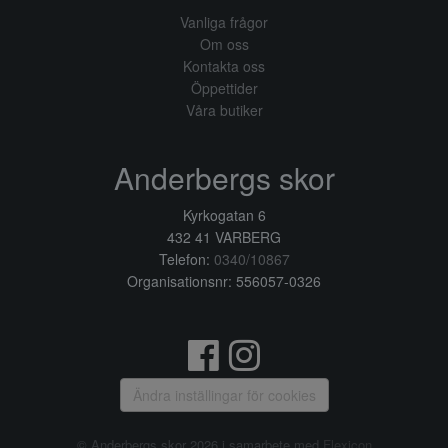
Vanliga frågor
Om oss
Kontakta oss
Öppettider
Våra butiker
Anderbergs skor
Kyrkogatan 6
432 41 VARBERG
Telefon:
0340/10867
Organisationsnr: 556057-0326
Ändra inställingar för cookies
© Anderbergs skor 2026 i samarbete med
Flexicon