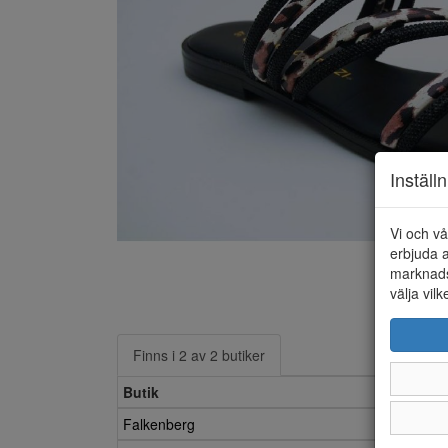
Inställ
Vi och vå
erbjuda a
marknads
välja vilk
Finns i 2 av 2 butiker
Butik
Falkenberg