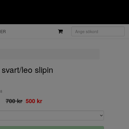
DER
art/leo slipin
98
700 kr
500 kr