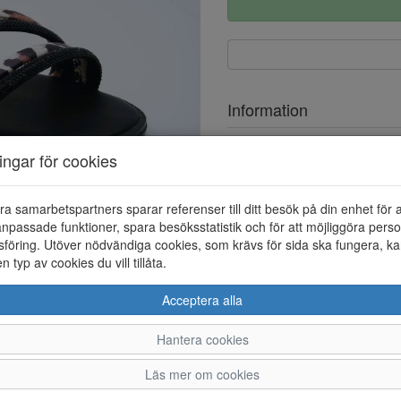
Information
Ovandel
ningar för cookies
Foder
ra samarbetspartners sparar referenser till ditt besök på din enhet för 
npassade funktioner, spara besöksstatistik och för att möjliggöra perso
föring. Utöver nödvändiga cookies, som krävs för sida ska fungera, ka
en typ av cookies du vill tillåta.
Acceptera alla
Hantera cookies
36
37
38
Läs mer om cookies