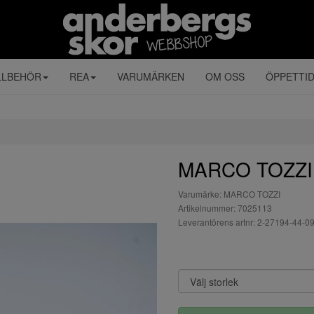
LLBEHÖR
REA
VARUMÄRKEN
OM OSS
ÖPPETTI
MARCO TOZZI sv
Varumärke: MARCO TOZZI
Artikelnummer: 7025113
Leverantörens artnr: 2-27194-44-0