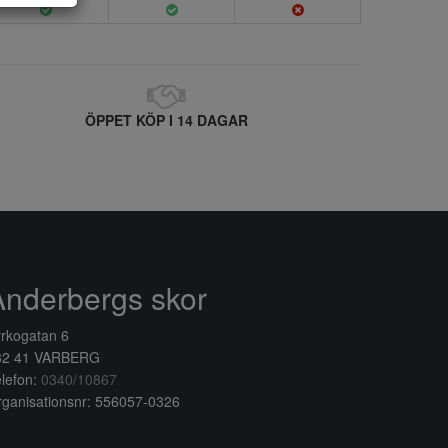
ÖPPET KÖP I 14 DAGAR
Anderbergs skor
rkogatan 6
32 41 VARBERG
lefon:
0340/10867
ganisationsnr: 556057-0326