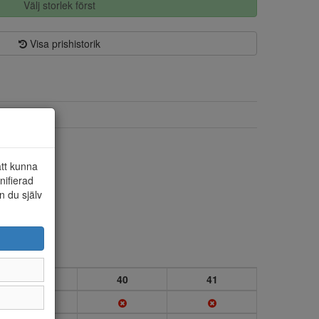
Välj storlek först
Visa prishistorik
Textil/syntet
Textil/syntet
att kunna
nifierad
n du själv
39
40
41