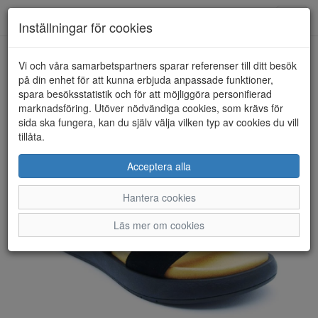
Anderbergs skor
Toggl
Inställningar för cookies
navig
Vi och våra samarbetspartners sparar referenser till ditt besök
HEM
GABOR
på din enhet för att kunna erbjuda anpassade funktioner,
spara besöksstatistik och för att möjliggöra personifierad
marknadsföring. Utöver nödvändiga cookies, som krävs för
sida ska fungera, kan du själv välja vilken typ av cookies du vill
tillåta.
Acceptera alla
Hantera cookies
Läs mer om cookies