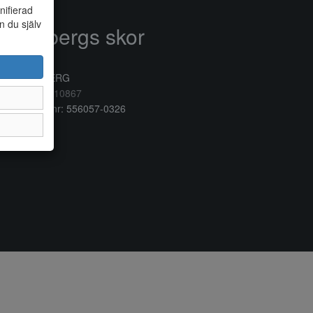
nifierad
n du själv
Anderbergs skor
rkogatan 6
32 41 VARBERG
lefon:
0340/10867
ganisationsnr: 556057-0326