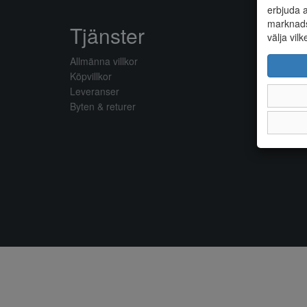
erbjuda a
marknads
Tjänster
välja vilk
Allmänna villkor
Köpvillkor
Leveranser
Byten & returer