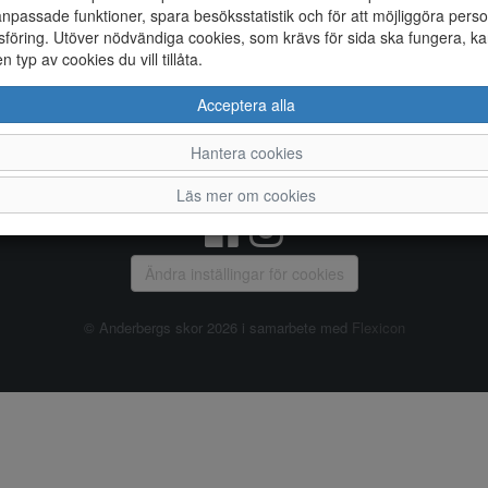
npassade funktioner, spara besöksstatistik och för att möjliggöra perso
föring. Utöver nödvändiga cookies, som krävs för sida ska fungera, ka
Allmänt
en typ av cookies du vill tillåta.
Vanliga frågor
Ky
Acceptera alla
Om oss
4
Kontakta oss
Te
Hantera cookies
Öppettider
Or
Våra butiker
Läs mer om cookies
Ändra inställingar för cookies
© Anderbergs skor 2026 i samarbete med
Flexicon