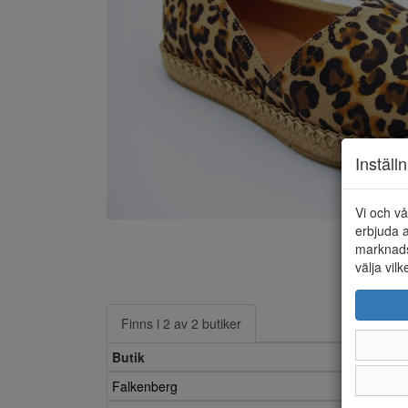
Inställ
Vi och vå
erbjuda a
marknads
välja vilk
Finns i 2 av 2 butiker
Butik
Falkenberg