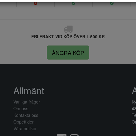
FRI FRAKT VID KÖP ÖVER 1.500 KR
ÅNGRA KÖP
Allmänt
Vanliga frågor
Ky
Om oss
4
Kontakta oss
Te
Öppettider
Or
Våra butiker