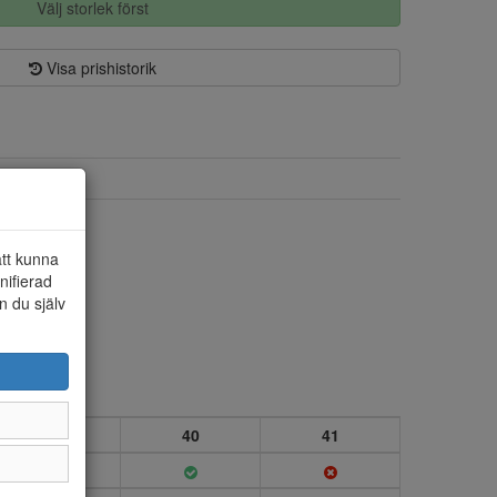
Välj storlek först
Visa prishistorik
Skinn
Skinn/textil
att kunna
nifierad
n du själv
39
40
41