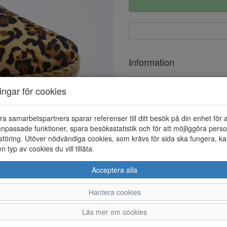
Information
Ovandel
ningar för cookies
Foder
ra samarbetspartners sparar referenser till ditt besök på din enhet för 
npassade funktioner, spara besöksstatistik och för att möjliggöra perso
föring. Utöver nödvändiga cookies, som krävs för sida ska fungera, ka
en typ av cookies du vill tillåta.
Acceptera alla
Hantera cookies
36
37
38
Läs mer om cookies