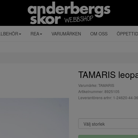
LLBEHÖR
REA
VARUMÄRKEN
OM OSS
ÖPPETTI
TAMARIS leopar
Varumärke: TAMARIS
Artikelnummer: 8925105
Leverantörens artnr: 1-24620-44-3