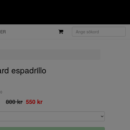
DER
d espadrillo
60
800 kr
550 kr