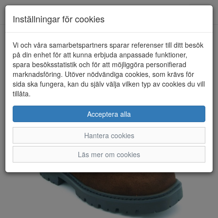
Anderbergs skor
Toggl
Inställningar för cookies
navig
Vi och våra samarbetspartners sparar referenser till ditt besök
HEM
ROSA NEGRA
på din enhet för att kunna erbjuda anpassade funktioner,
spara besöksstatistik och för att möjliggöra personifierad
marknadsföring. Utöver nödvändiga cookies, som krävs för
sida ska fungera, kan du själv välja vilken typ av cookies du vill
tillåta.
Acceptera alla
Hantera cookies
Läs mer om cookies