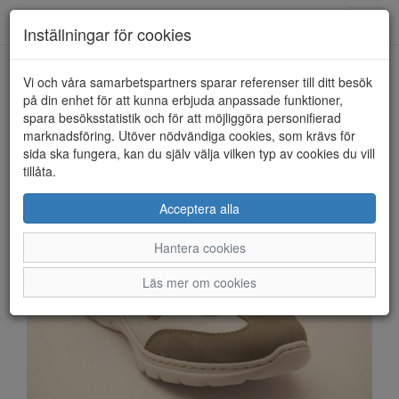
Anderbergs skor
Toggl
Inställningar för cookies
navig
Vi och våra samarbetspartners sparar referenser till ditt besök
HEM
RIEKER
på din enhet för att kunna erbjuda anpassade funktioner,
spara besöksstatistik och för att möjliggöra personifierad
marknadsföring. Utöver nödvändiga cookies, som krävs för
sida ska fungera, kan du själv välja vilken typ av cookies du vill
tillåta.
Acceptera alla
Hantera cookies
Läs mer om cookies