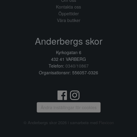
Om oss
Kontakta oss
Öppettider
Våra butiker
Anderbergs skor
Kyrkogatan 6
432 41 VARBERG
Telefon:
0340/10867
Organisationsnr: 556057-0326
Ändra inställingar för cookies
© Anderbergs skor 2026 i samarbete med
Flexicon