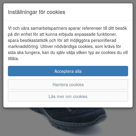
Anderbergs skor
Toggl
Inställningar för cookies
navig
Vi och våra samarbetspartners sparar referenser till ditt besök
HEM
RIEKER
på din enhet för att kunna erbjuda anpassade funktioner,
spara besöksstatistik och för att möjliggöra personifierad
marknadsföring. Utöver nödvändiga cookies, som krävs för
sida ska fungera, kan du själv välja vilken typ av cookies du vill
tillåta.
Acceptera alla
Hantera cookies
Läs mer om cookies