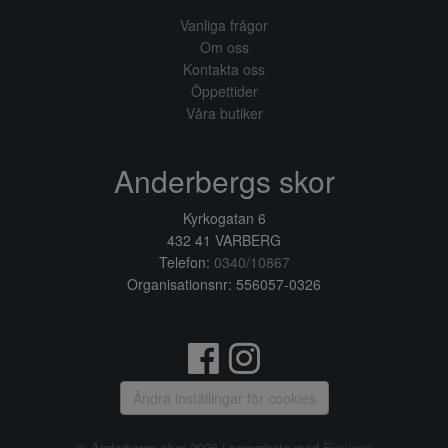
Vanliga frågor
Om oss
Kontakta oss
Öppettider
Våra butiker
Anderbergs skor
Kyrkogatan 6
432 41 VARBERG
Telefon:
0340/10867
Organisationsnr: 556057-0326
Ändra inställingar för cookies
© Anderbergs skor 2026 i samarbete med
Flexicon