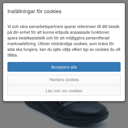
Anderbergs skor
Toggl
Inställningar för cookies
navig
Vi och våra samarbetspartners sparar referenser till ditt besök
HEM
RIEKER
på din enhet för att kunna erbjuda anpassade funktioner,
spara besöksstatistik och för att möjliggöra personifierad
marknadsföring. Utöver nödvändiga cookies, som krävs för
sida ska fungera, kan du själv välja vilken typ av cookies du vill
tillåta.
Acceptera alla
Hantera cookies
Läs mer om cookies