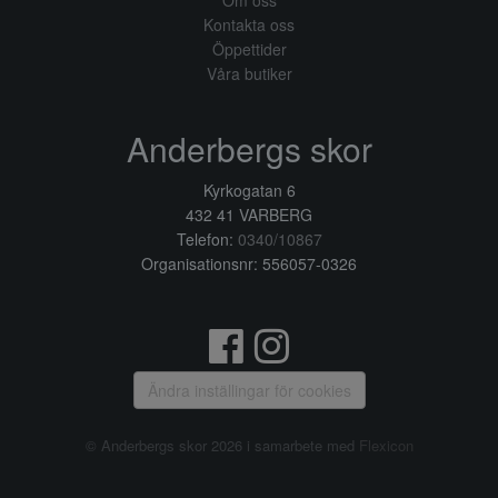
Om oss
Kontakta oss
Öppettider
Våra butiker
Anderbergs skor
Kyrkogatan 6
432 41 VARBERG
Telefon:
0340/10867
Organisationsnr: 556057-0326
Ändra inställingar för cookies
© Anderbergs skor 2026 i samarbete med
Flexicon