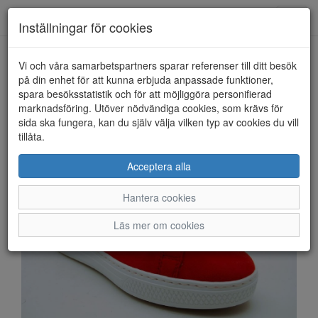
Anderbergs skor
Toggl
Inställningar för cookies
navig
Vi och våra samarbetspartners sparar referenser till ditt besök
HEM
RIEKER
på din enhet för att kunna erbjuda anpassade funktioner,
spara besöksstatistik och för att möjliggöra personifierad
marknadsföring. Utöver nödvändiga cookies, som krävs för
sida ska fungera, kan du själv välja vilken typ av cookies du vill
tillåta.
Acceptera alla
Hantera cookies
Läs mer om cookies