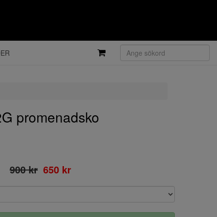
DER
2G promenadsko
900 kr
650 kr