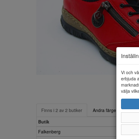
Inställ
Vi och vå
erbjuda a
marknads
välja vilk
Finns i 2 av 2 butiker
Andra färger
Butik
Falkenberg