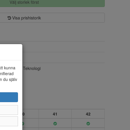
Välj storlek först
Visa prishistorik
Syntet/textil
Textil
att kunna
Ready 2 Go Teknologi
nifierad
n du själv
40
41
42