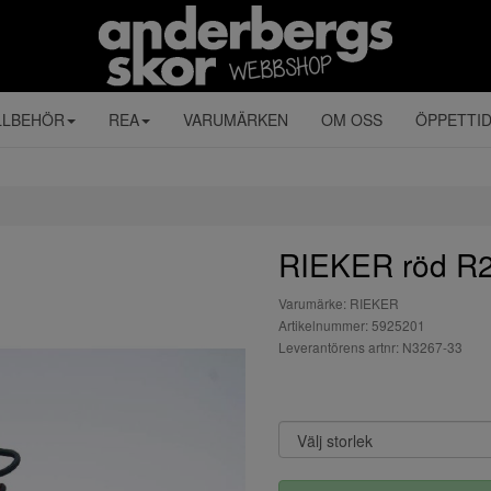
LLBEHÖR
REA
VARUMÄRKEN
OM OSS
ÖPPETTI
RIEKER röd R
Varumärke: RIEKER
Artikelnummer: 5925201
Leverantörens artnr: N3267-33