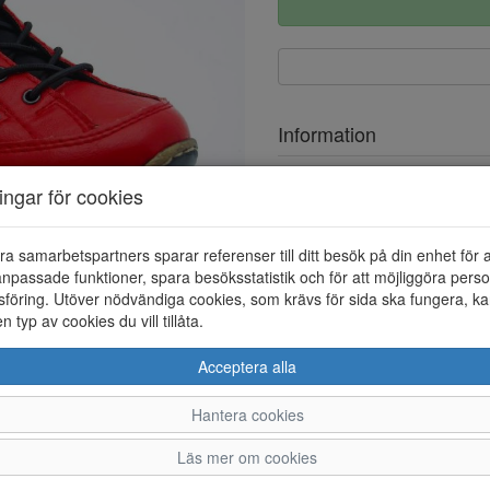
Information
Ovandel
ningar för cookies
Foder
ra samarbetspartners sparar referenser till ditt besök på din enhet för 
Övrigt
npassade funktioner, spara besöksstatistik och för att möjliggöra perso
föring. Utöver nödvändiga cookies, som krävs för sida ska fungera, ka
en typ av cookies du vill tillåta.
Acceptera alla
Hantera cookies
36
37
38
39
Läs mer om cookies