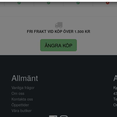
FRI FRAKT VID KÖP ÖVER 1.500 KR
ÅNGRA KÖP
Allmänt
Vanliga frågor
Ky
Om oss
4
Kontakta oss
Te
Öppettider
Or
Våra butiker