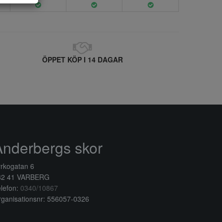
ÖPPET KÖP I 14 DAGAR
Anderbergs skor
rkogatan 6
32 41 VARBERG
lefon:
0340/10867
ganisationsnr: 556057-0326