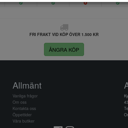
FRI FRAKT VID KÖP ÖVER 1.500 KR
ÅNGRA KÖP
Allmänt
Vanliga frågor
Ky
Om oss
4
Kontakta oss
Te
Öppettider
Or
Våra butiker