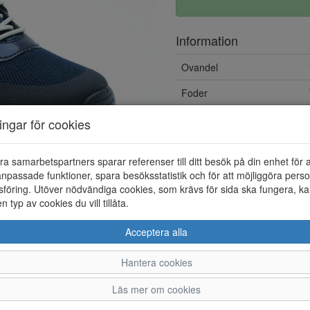
Information
Ovandel
Foder
Övrigt
ningar för cookies
Löstagbar innersula
ra samarbetspartners sparar referenser till ditt besök på din enhet för 
npassade funktioner, spara besöksstatistik och för att möjliggöra perso
föring. Utöver nödvändiga cookies, som krävs för sida ska fungera, ka
en typ av cookies du vill tillåta.
Acceptera alla
Hantera cookies
36
37
38
39
Läs mer om cookies