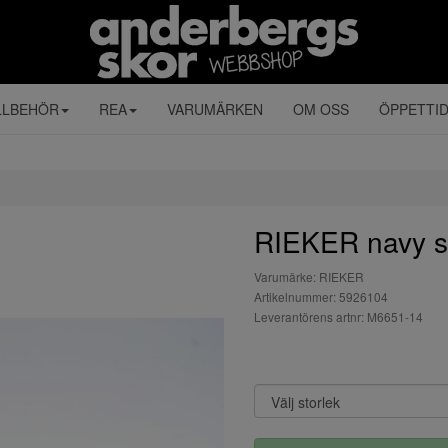
LLBEHÖR
REA
VARUMÄRKEN
OM OSS
ÖPPETTI
RIEKER navy 
Varumärke: RIEKER
Artikelnummer: 5926104
Leverantörens artnr: M6651-14