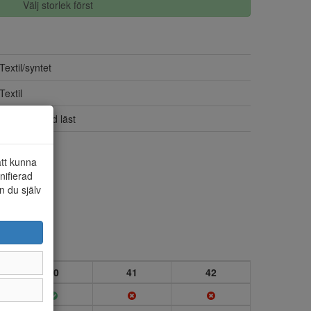
Välj storlek först
Textil/syntet
Textil
H-VIDD, bred läst
Ja
att kunna
nifierad
n du själv
40
41
42