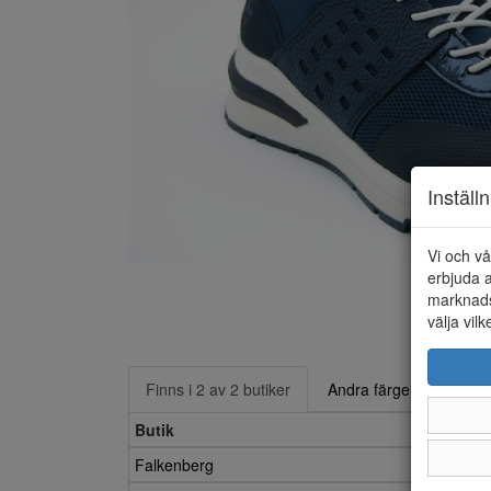
Inställ
Vi och vå
erbjuda a
marknads
välja vilk
Finns i 2 av 2 butiker
Andra färger
Butik
Falkenberg