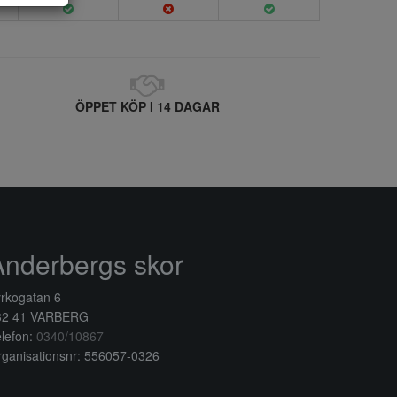
ÖPPET KÖP I 14 DAGAR
Anderbergs skor
rkogatan 6
32 41 VARBERG
lefon:
0340/10867
ganisationsnr: 556057-0326