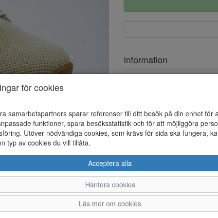
Information
Ovandel
ningar för cookies
Foder
ra samarbetspartners sparar referenser till ditt besök på din enhet för 
Övrigt
npassade funktioner, spara besöksstatistik och för att möjliggöra perso
Löstagbar innersula
föring. Utöver nödvändiga cookies, som krävs för sida ska fungera, ka
en typ av cookies du vill tillåta.
Acceptera alla
Hantera cookies
36
37
38
39
Läs mer om cookies