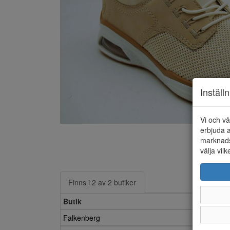
Inställ
Vi och vå
erbjuda a
marknads
välja vilk
Finns i 2 av 2 butiker
Butik
Falkenberg