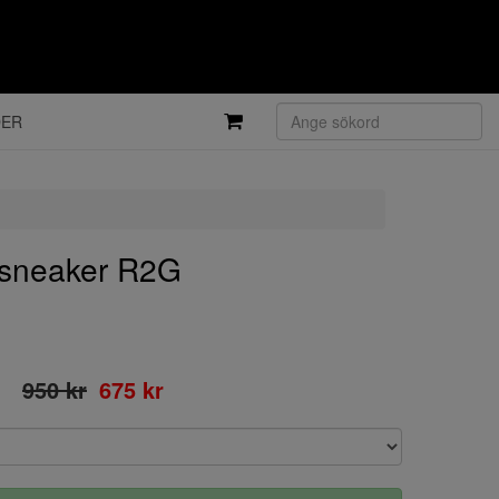
DER
sneaker R2G
950 kr
675 kr