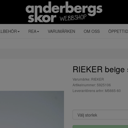
LLBEHÖR
REA
VARUMÄRKEN
OM OSS
ÖPPETTI
RIEKER beige 
Varumärke: RIEKER
Artikelnummer: 5925106
Leverantörens artnr: M5665-60