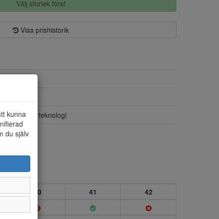
Välj storlek först
Visa prishistorik
Textil/syntet
Textil
att kunna
Ready 2 Go teknologi
nifierad
Ja
n du själv
40
41
42