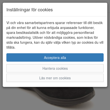
Anderbergs skor
Toggl
Inställningar för cookies
navig
Vi och våra samarbetspartners sparar referenser till ditt besök
HEM
LEGERO
på din enhet för att kunna erbjuda anpassade funktioner,
spara besöksstatistik och för att möjliggöra personifierad
marknadsföring. Utöver nödvändiga cookies, som krävs för
sida ska fungera, kan du själv välja vilken typ av cookies du vill
tillåta.
Acceptera alla
Hantera cookies
Läs mer om cookies