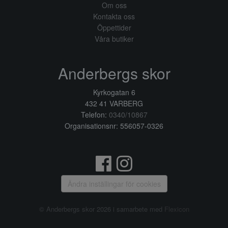
Om oss
Kontakta oss
Öppettider
Våra butiker
Anderbergs skor
Kyrkogatan 6
432 41 VARBERG
Telefon:
0340/10867
Organisationsnr: 556057-0326
Ändra inställingar för cookies
© Anderbergs skor 2026 i samarbete med
Flexicon