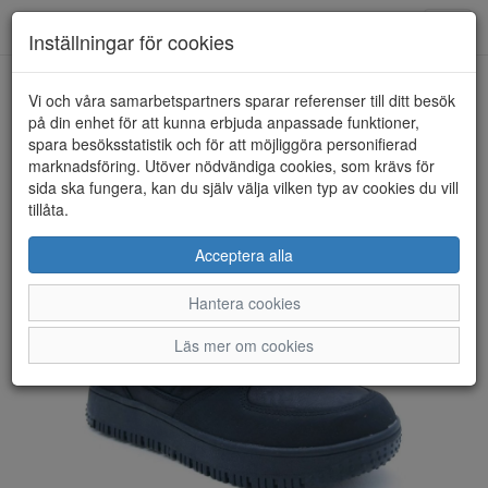
Anderbergs skor
Toggl
Inställningar för cookies
navig
Vi och våra samarbetspartners sparar referenser till ditt besök
HEM
LEAF
på din enhet för att kunna erbjuda anpassade funktioner,
spara besöksstatistik och för att möjliggöra personifierad
marknadsföring. Utöver nödvändiga cookies, som krävs för
sida ska fungera, kan du själv välja vilken typ av cookies du vill
tillåta.
Acceptera alla
Hantera cookies
Läs mer om cookies