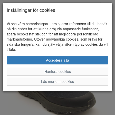
Anderbergs skor
Toggl
Inställningar för cookies
navig
Vi och våra samarbetspartners sparar referenser till ditt besök
HEM
ICEBUG
på din enhet för att kunna erbjuda anpassade funktioner,
spara besöksstatistik och för att möjliggöra personifierad
marknadsföring. Utöver nödvändiga cookies, som krävs för
sida ska fungera, kan du själv välja vilken typ av cookies du vill
tillåta.
Acceptera alla
Hantera cookies
Läs mer om cookies