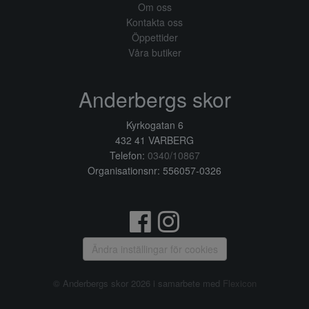
Om oss
Kontakta oss
Öppettider
Våra butiker
Anderbergs skor
Kyrkogatan 6
432 41 VARBERG
Telefon:
0340/10867
Organisationsnr: 556057-0326
Ändra inställingar för cookies
© Anderbergs skor 2026 i samarbete med
Flexicon