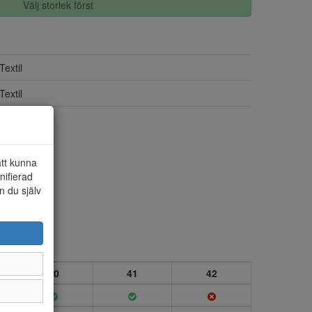
Välj storlek först
Textil
Textil
Ja
att kunna
nifierad
n du själv
40
41
42