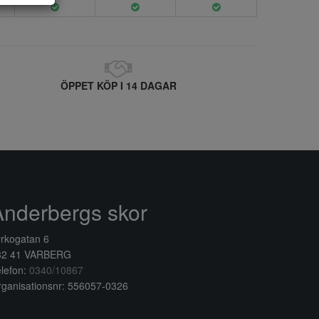
ÖPPET KÖP I 14 DAGAR
Anderbergs skor
rkogatan 6
32 41 VARBERG
lefon:
0340/10867
ganisationsnr: 556057-0326