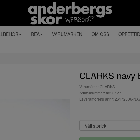
LLBEHÖR
REA
VARUMÄRKEN
OM OSS
ÖPPETTI
CLARKS navy 
Varumärke: CLARKS
Artikelnummer: 8326127
Leverantörens artnr: 26172506-NA