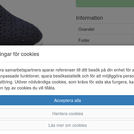
Information
Ovandel
Foder
Löstagbar innersula
ningar för cookies
ra samarbetspartners sparar referenser till ditt besök på din enhet för 
npassade funktioner, spara besöksstatistik och för att möjliggöra perso
föring. Utöver nödvändiga cookies, som krävs för sida ska fungera, ka
en typ av cookies du vill tillåta.
Acceptera alla
Hantera cookies
36
37
38
39
Läs mer om cookies