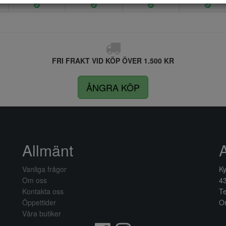
FRI FRAKT VID KÖP ÖVER 1.500 KR
ÅNGRA KÖP
Allmänt
Vanliga frågor
Ky
Om oss
4
Kontakta oss
Te
Öppettider
Or
Våra butiker