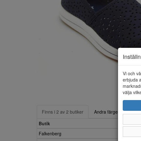
Inställ
Vi och vå
erbjuda a
marknads
välja vilk
Finns i 2 av 2 butiker
Andra färger
Butik
Falkenberg