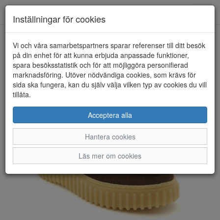
Anderbergs skor
Toggl
Inställningar för cookies
navig
Vi och våra samarbetspartners sparar referenser till ditt besök
HEM
CLARKS
på din enhet för att kunna erbjuda anpassade funktioner,
spara besöksstatistik och för att möjliggöra personifierad
marknadsföring. Utöver nödvändiga cookies, som krävs för
sida ska fungera, kan du själv välja vilken typ av cookies du vill
tillåta.
Acceptera alla
Hantera cookies
Läs mer om cookies