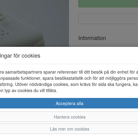
Information
Ovandel
ningar för cookies
Foder
ra samarbetspartners sparar referenser till ditt besök på din enhet för 
Övrigt
npassade funktioner, spara besöksstatistik och för att möjliggöra perso
Löstagbar innersula
föring. Utöver nödvändiga cookies, som krävs för sida ska fungera, ka
en typ av cookies du vill tillåta.
Acceptera alla
Hantera cookies
36
37
38
39
Läs mer om cookies