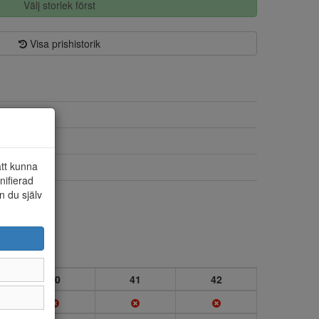
Välj storlek först
Visa prishistorik
Textil
Textil
att kunna
Dragkedja
nifierad
Ja
n du själv
40
41
42