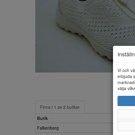
Inställ
Vi och vå
erbjuda a
marknads
välja vilk
Finns i 1 av 2 butiker
Butik
Falkenberg