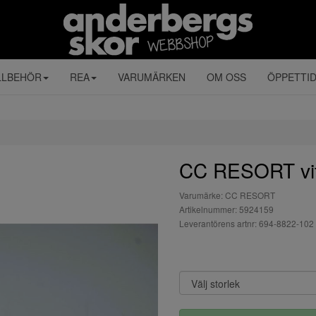
LLBEHÖR
REA
VARUMÄRKEN
OM OSS
ÖPPETTI
CC RESORT vit 
Varumärke: CC RESORT
Artikelnummer: 5924159
Leverantörens artnr: 694-8822-102