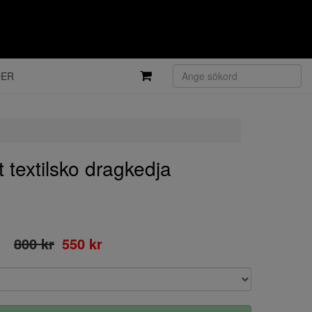
DER
textilsko dragkedja
800 kr
550 kr