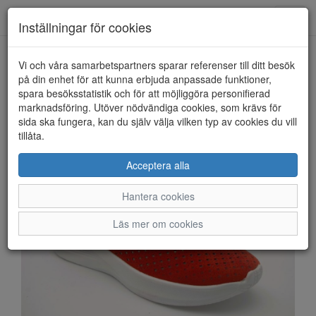
Anderbergs skor
Toggl
Inställningar för cookies
navig
Vi och våra samarbetspartners sparar referenser till ditt besök
HEM
CC RESORT
på din enhet för att kunna erbjuda anpassade funktioner,
spara besöksstatistik och för att möjliggöra personifierad
marknadsföring. Utöver nödvändiga cookies, som krävs för
sida ska fungera, kan du själv välja vilken typ av cookies du vill
tillåta.
Acceptera alla
Hantera cookies
Läs mer om cookies