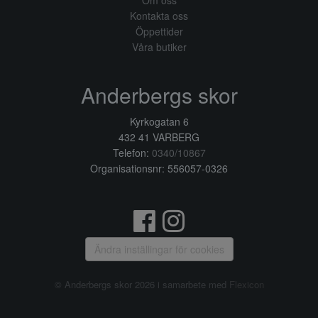
Om oss
Kontakta oss
Öppettider
Våra butiker
Anderbergs skor
Kyrkogatan 6
432 41 VARBERG
Telefon:
0340/10867
Organisationsnr: 556057-0326
Ändra inställingar för cookies
© Anderbergs skor 2026 i samarbete med
Flexicon