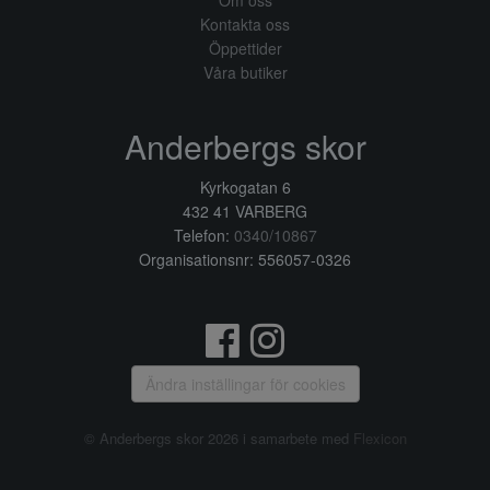
Om oss
Kontakta oss
Öppettider
Våra butiker
Anderbergs skor
Kyrkogatan 6
432 41 VARBERG
Telefon:
0340/10867
Organisationsnr: 556057-0326
Ändra inställingar för cookies
© Anderbergs skor 2026 i samarbete med
Flexicon