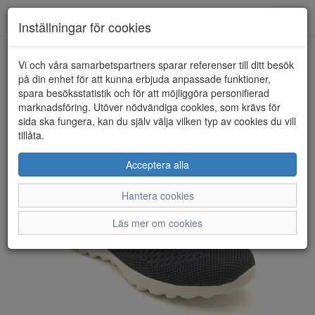
Anderbergs skor
Toggl
Inställningar för cookies
navig
Vi och våra samarbetspartners sparar referenser till ditt besök
HEM
CC RESORT
på din enhet för att kunna erbjuda anpassade funktioner,
spara besöksstatistik och för att möjliggöra personifierad
marknadsföring. Utöver nödvändiga cookies, som krävs för
sida ska fungera, kan du själv välja vilken typ av cookies du vill
tillåta.
Acceptera alla
Hantera cookies
Läs mer om cookies